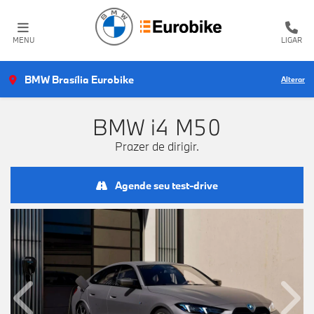
MENU
LIGAR
BMW Brasília Eurobike
Alterar
BMW
i4 M50
Prazer de dirigir.
Agende seu test-drive
Anterior
Próx