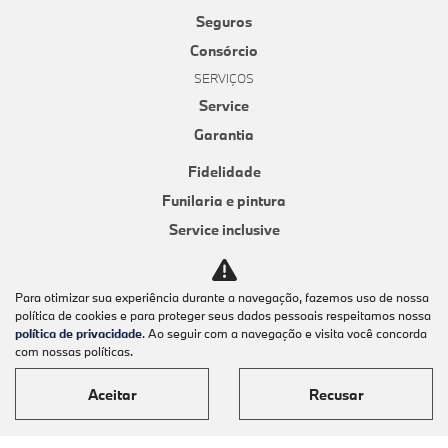
Seguros
Consórcio
SERVIÇOS
Service
Garantia
Fidelidade
Funilaria e pintura
Service inclusive
Óleos originais
Roadside assistance
Para otimizar sua experiência durante a navegação, fazemos uso de nossa
política de cookies e para proteger seus dados pessoais respeitamos nossa
E-COMMERCE
política de privacidade
. Ao seguir com a navegação e visita você concorda
PEÇAS E ACESSÓRIOS
com nossas políticas.
Acessórios originais
Aceitar
Recusar
Lifestyle
Pneus originais