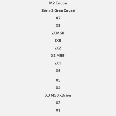
M2 Coupé
Série 2 Gran Coupé
X7
X3
iX M60
iX3
iX2
X2 M35i
iX1
X6
X5
X4
X3 M50 xDrive
X2
X1