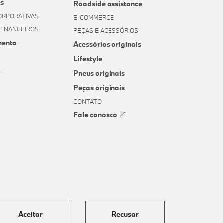
s
Roadside assistance
ORPORATIVAS
E-COMMERCE
FINANCEIROS
PEÇAS E ACESSÓRIOS
mento
Acessórios originais
Lifestyle
o
Pneus originais
Peças originais
CONTATO
Fale conosco
Aceitar
Recusar