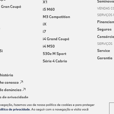
Seminovo
X1
2 Gran Coupé
VENDAS C
i5 M60
SERVIÇOS 
M3 Competition
Financia
iX
0
Seguros
i7
Consórci
i4 Grand Coupé
SERVIÇOS
i4 M50
Service
5i
530e M Sport
Garantia
Série 4 Cabrio
história
he conosco
de denúncias
ca de privacidade
avegação, fazemos uso de nossa política de cookies e para proteger
olítica de privacidade
. Ao seguir com a navegação e visita você
Desenvolvido pela DEALERSPACE ® Direitos Reservados.