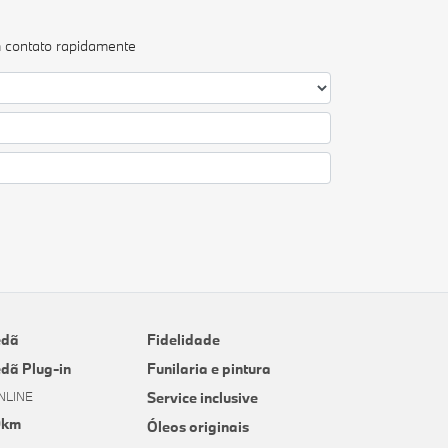
m contato rapidamente
edã
Fidelidade
edã Plug-in
Funilaria e pintura
NLINE
Service inclusive
0km
Óleos originais