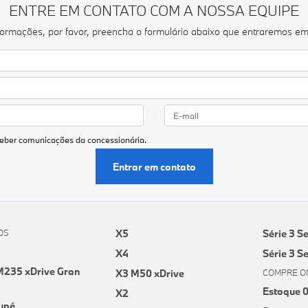
ENTRE EM CONTATO COM A NOSSA EQUIPE
informações, por favor, preencha o formulário abaixo que entraremos e
eber comunicações da concessionária.
Entrar em contato
OS
X5
Série 3 S
X4
Série 3 S
235 xDrive Gran
X3 M50 xDrive
COMPRE O
Estoque 
X2
upé