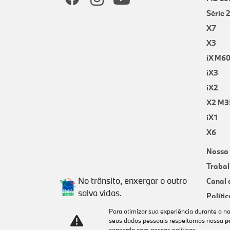
Série 
X7
X3
iX M6
iX3
iX2
X2 M3
iX1
X6
Nossa 
Trabal
No trânsito, enxergar o outro
Canal 
salva vidas.
Políti
Para otimizar sua experiência durante a n
seus dados pessoais respeitamos nossa
p
concorda com nossas políticas.