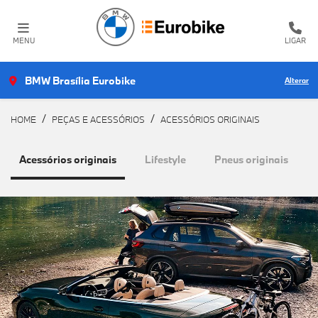
MENU
LIGAR
BMW Brasília Eurobike
Alterar
HOME
PEÇAS E ACESSÓRIOS
ACESSÓRIOS ORIGINAIS
Acessórios originais
Lifestyle
Pneus originais