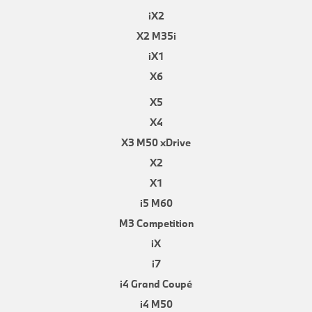
iX2
X2 M35i
iX1
X6
X5
X4
X3 M50 xDrive
X2
X1
i5 M60
M3 Competition
iX
i7
i4 Grand Coupé
i4 M50