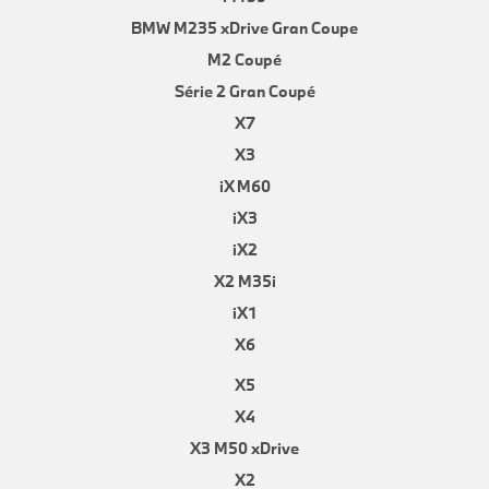
BMW M235 xDrive Gran Coupe
M2 Coupé
Série 2 Gran Coupé
X7
X3
iX M60
iX3
iX2
X2 M35i
iX1
X6
X5
X4
X3 M50 xDrive
X2