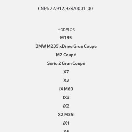
CNPJ: 72.912.934/0001-00
MODELOS
M135
BMW M235 xDrive Gran Coupe
M2 Coupé
Série 2 Gran Coupé
X7
X3
iX M60
iX3
iX2
X2 M35i
iX1
X6