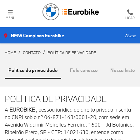
MENU
LIGAR
BMW Campinas Eurobike
Alterar
HOME
CONTATO
POLÍTICA DE PRIVACIDADE
Política de privacidade
Fale conosco
Nossa históri
POLÍTICA DE PRIVACIDADE
A
EUROBIKE
, pessoa jurídica de direito privado inscrita
no CNPJ sob o nº 04-871-143/0001-20, com sede em
Avenida Wladimir Meirelles Ferreira, 1600 – Jd Botanico,
Ribeirão Preto, SP - CEP: 14021630, entende como
sensível e relevante os registros eletrônicos e dados