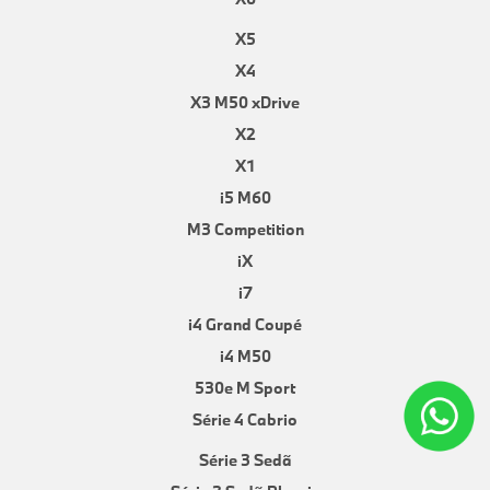
X5
X4
X3 M50 xDrive
X2
X1
i5 M60
M3 Competition
iX
i7
i4 Grand Coupé
i4 M50
530e M Sport
Série 4 Cabrio
Série 3 Sedã