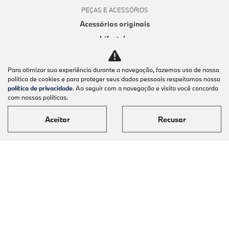
PEÇAS E ACESSÓRIOS
Acessórios originais
Lifestyle
Pneus originais
Peças originais
Para otimizar sua experiência durante a navegação, fazemos uso de nossa
política de cookies e para proteger seus dados pessoais respeitamos nossa
CONTATO
política de privacidade
. Ao seguir com a navegação e visita você concorda
Fale conosco
com nossas políticas.
Nossa história
Aceitar
Recusar
Trabalhe conosco
Canal de denúncias
Política de privacidade
No trânsito, enxergar o outro salva vidas.
Desenvolvido pela DEALERSPACE ® Direitos Reservados.