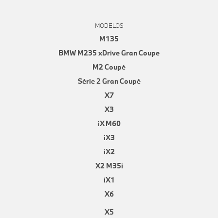
MODELOS
M135
BMW M235 xDrive Gran Coupe
M2 Coupé
Série 2 Gran Coupé
X7
X3
iX M60
iX3
iX2
X2 M35i
iX1
X6
X5