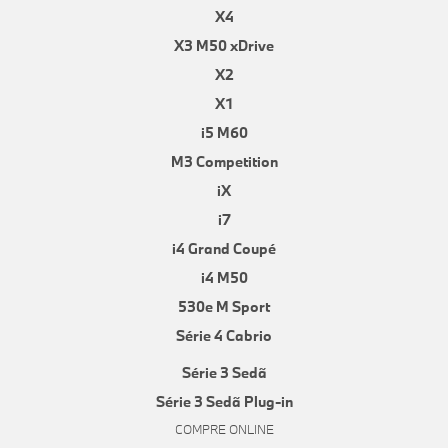
X4
X3 M50 xDrive
X2
X1
i5 M60
M3 Competition
iX
i7
i4 Grand Coupé
i4 M50
530e M Sport
Série 4 Cabrio
Série 3 Sedã
Série 3 Sedã Plug-in
COMPRE ONLINE