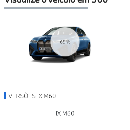
75%
VERSÕES IX M60
IX M60