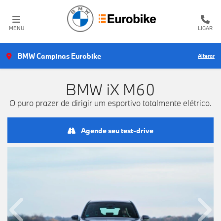
MENU
LIGAR
BMW Campinas Eurobike
Alterar
BMW
iX M60
O puro prazer de dirigir um esportivo totalmente elétrico.
Agende seu test-drive
Anterior
Próx