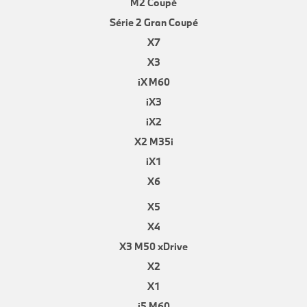
M2 Coupé
Série 2 Gran Coupé
X7
X3
iX M60
iX3
iX2
X2 M35i
iX1
X6
X5
X4
X3 M50 xDrive
X2
X1
i5 M60