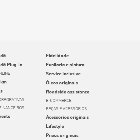
edã
Fidelidade
edã Plug-in
Funilaria e pintura
NLINE
Service inclusive
0km
Óleos originais
s
Roadside assistance
ORPORATIVAS
E-COMMERCE
FINANCEIROS
PEÇAS E ACESSÓRIOS
mento
Acessórios originais
Lifestyle
o
Pneus originais