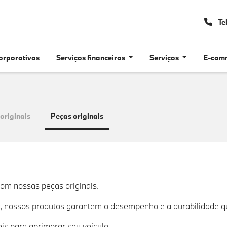
Te
orporativas
Serviços financeiros
Serviços
E-com
originais
Peças originais
m nossas peças originais.
r, nossos produtos garantem o desempenho e a durabilidade q
is para aprimorar seu veículo.