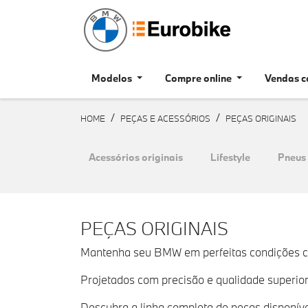
Modelos
Compre online
Vendas c
HOME
PEÇAS E ACESSÓRIOS
PEÇAS ORIGINAIS
Acessórios originais
Lifestyle
Pneus 
PEÇAS ORIGINAIS
Mantenha seu BMW em perfeitas condições co
Projetados com precisão e qualidade superio
Descubra a linha completa de peças disponíve