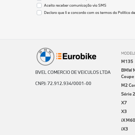
Aceito receber comunicação via SMS
Declaro que li e concordo com os termos da
Política d
MODEL
M135
BMW M
BVEL COMERCIO DE VEICULOS LTDA
Coupe
CNPJ: 72.912.934/0001-00
M2 Co
Série 
X7
X3
iX M6
iX3