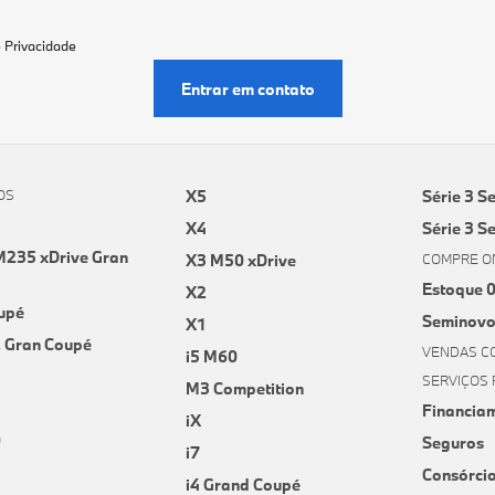
e Privacidade
Entrar em contato
OS
X5
Série 3 S
X4
Série 3 S
235 xDrive Gran
X3 M50 xDrive
COMPRE O
Estoque 
X2
upé
Seminovo
X1
2 Gran Coupé
VENDAS C
i5 M60
SERVIÇOS 
M3 Competition
Financia
iX
0
Seguros
i7
Consórci
i4 Grand Coupé