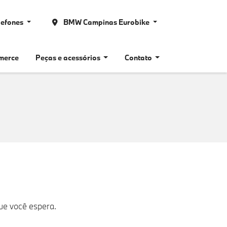
lefones
BMW Campinas Eurobike
merce
Peças e acessórios
Contato
ue você espera.