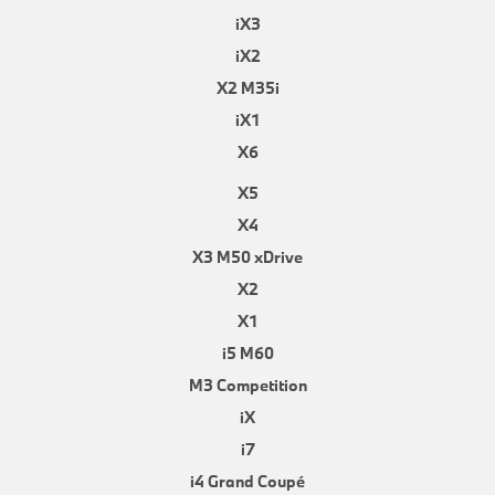
iX3
iX2
X2 M35i
iX1
X6
X5
X4
X3 M50 xDrive
X2
X1
i5 M60
M3 Competition
iX
i7
i4 Grand Coupé