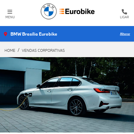
MENU
LIGAR
BMW Brasília Eurobike
Alterar
HOME
VENDAS CORPORATIVAS