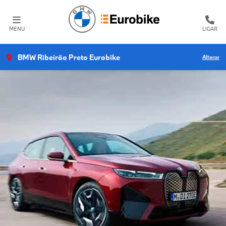
MENU
LIGAR
BMW Ribeirão Preto Eurobike
Alterar