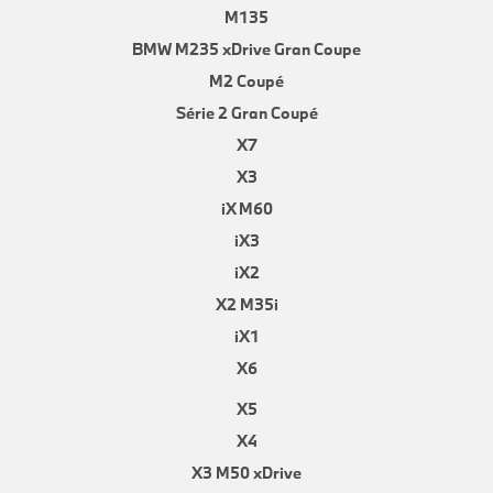
M135
BMW M235 xDrive Gran Coupe
M2 Coupé
Série 2 Gran Coupé
X7
X3
iX M60
iX3
iX2
X2 M35i
iX1
X6
X5
X4
X3 M50 xDrive