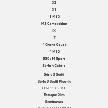
X2
X1
i5 M60
M3 Competition
iX
i7
i4 Grand Coupé
i4 M50
530e M Sport
Série 4 Cabrio
Série 3 Sedã
Série 3 Sedã Plug-in
COMPRE ONLINE
Estoque 0km
Seminovos