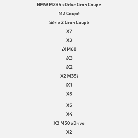
BMW M235 xDrive Gran Coupe
M2 Coupé
Série 2 Gran Coupé
X7
X3
iX M60
iX3
iX2
X2 M35i
iX1
X6
X5
X4
X3 M50 xDrive
X2