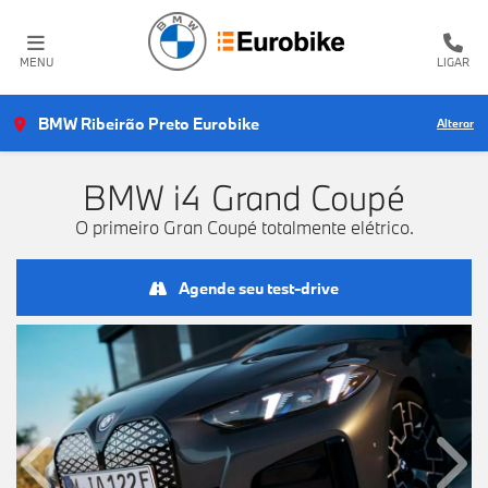
MENU
LIGAR
BMW Ribeirão Preto Eurobike
Alterar
BMW
i4 Grand Coupé
O primeiro Gran Coupé totalmente elétrico.
Agende seu test-drive
Anterior
Próx