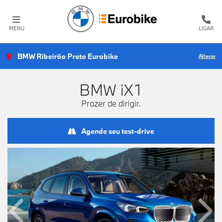
MENU
LIGAR
BMW Ribeirão Preto Eurobike
Alterar
BMW
iX1
Prazer de dirigir.
Agende seu test-drive
Anterior
Próx