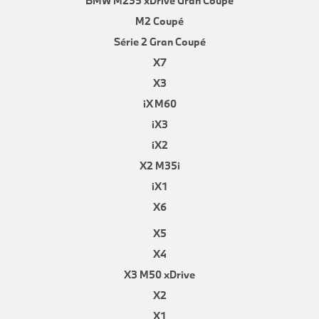
BMW M235 xDrive Gran Coupe
M2 Coupé
Série 2 Gran Coupé
X7
X3
iX M60
iX3
iX2
X2 M35i
iX1
X6
X5
X4
X3 M50 xDrive
X2
X1