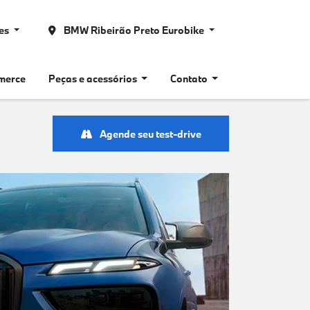
nes
BMW Ribeirão Preto Eurobike
merce
Peças e acessórios
Contato
Agende seu test-drive