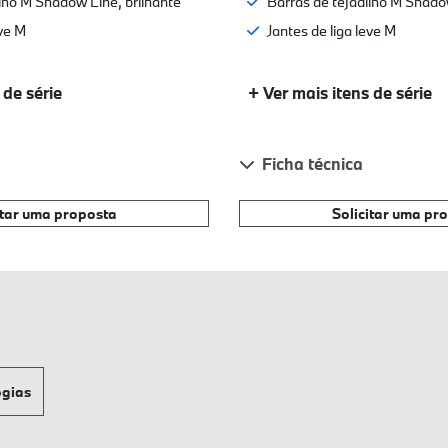
ilho M Shadow Line, brilhante
Barras de tejadilho M Shadow
eve M
Jantes de liga leve M
 de série
+ Ver mais itens de série
Ficha técnica
itar uma proposta
Solicitar uma pr
ogias