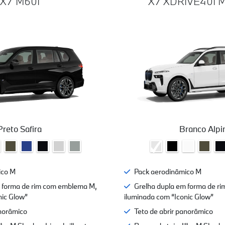
X7 M60I
X7 XDRIVE40I 
Preto Safira
Branco Alpi
ico M
Pack aerodinâmico M
m forma de rim com emblema M,
Grelha dupla em forma de r
nic Glow”
iluminada com “Iconic Glow”
anorâmico
Teto de abrir panorâmico