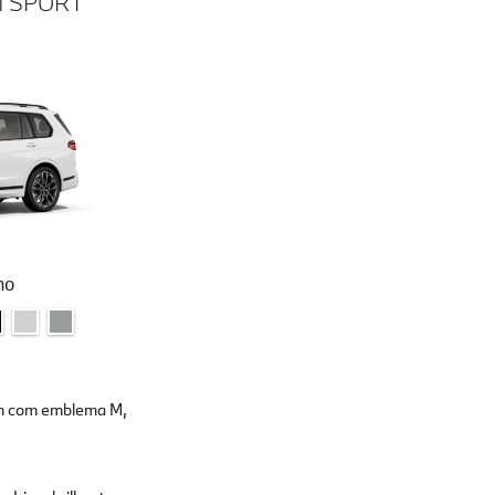
M SPORT
no
im com emblema M,