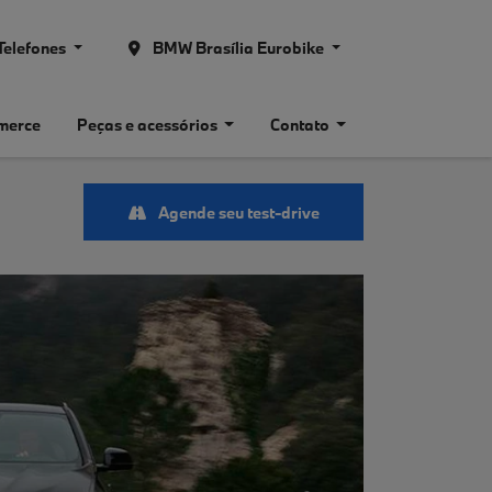
Telefones
BMW Brasília Eurobike
merce
Peças e acessórios
Contato
Agende seu test-drive