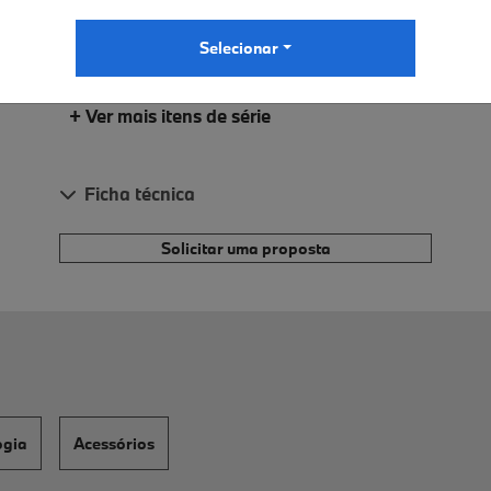
Teto de abrir panorâmico
BMW Live Cockpit Professional
Selecionar
+ Ver mais itens de série
Ficha técnica
Solicitar uma proposta
ogia
Acessórios