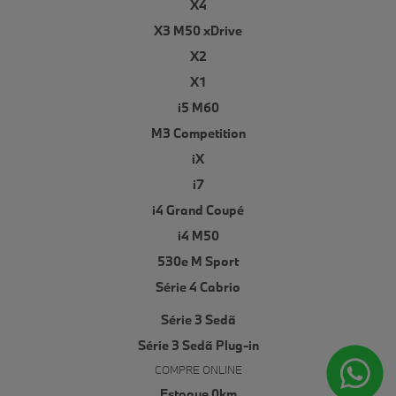
X4
X3 M50 xDrive
X2
X1
i5 M60
M3 Competition
iX
i7
i4 Grand Coupé
i4 M50
530e M Sport
Série 4 Cabrio
Série 3 Sedã
Série 3 Sedã Plug-in
COMPRE ONLINE
Estoque 0km