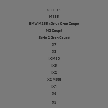
MODELOS
M135
BMW M235 xDrive Gran Coupe
M2 Coupé
Série 2 Gran Coupé
X7
X3
iX M60
iX3
iX2
X2 M35i
iX1
X6
X5