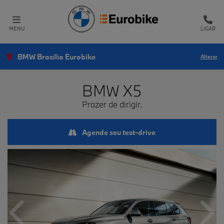
MENU
LIGAR
BMW Brasília Eurobike
Alterar
BMW
X5
Prazer de dirigir.
Agende seu test-drive
Anterior
Próx