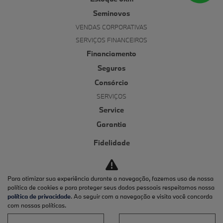
Seminovos
VENDAS CORPORATIVAS
SERVIÇOS FINANCEIROS
Financiamento
Seguros
Consórcio
SERVIÇOS
Service
Garantia
Fidelidade
Funilaria e pintura
Service inclusive
Para otimizar sua experiência durante a navegação, fazemos uso de nossa
Óleos originais
política de cookies e para proteger seus dados pessoais respeitamos nossa
política de privacidade
. Ao seguir com a navegação e visita você concorda
Roadside assistance
com nossas políticas.
E-COMMERCE