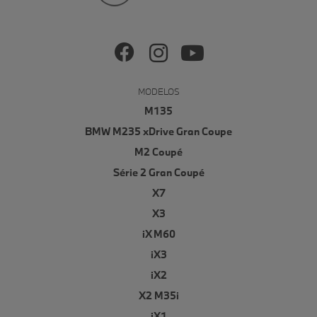
MODELOS
M135
BMW M235 xDrive Gran Coupe
M2 Coupé
Série 2 Gran Coupé
X7
X3
iX M60
iX3
iX2
X2 M35i
iX1