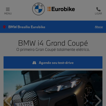
MENU
LIGAR
BMW Brasília Eurobike
Alterar
BMW
i4 Grand Coupé
O primeiro Gran Coupé totalmente elétrico.
Agende seu test-drive
Anterior
Próx