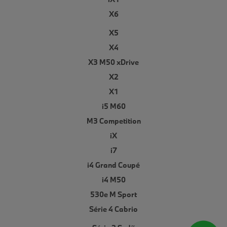
X6
X5
X4
X3 M50 xDrive
X2
X1
i5 M60
M3 Competition
iX
i7
i4 Grand Coupé
i4 M50
530e M Sport
Série 4 Cabrio