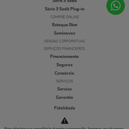
Série 3 Sedã
Série 3 Sedã Plug-in
COMPRE ONLINE
Estoque 0km
Seminovos
VENDAS CORPORATIVAS
SERVIÇOS FINANCEIROS
Financiamento
Seguros
Consórcio
SERVIÇOS
Service
Garantia
Fidelidade
Funilaria e pintura
Service inclusive
Para otimizar sua experiência durante a navegação, fazemos uso de nossa