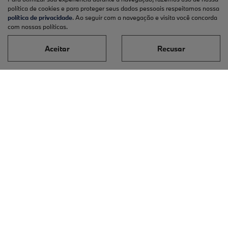
Óleos originais
política de cookies e para proteger seus dados pessoais respeitamos nossa
política de privacidade
. Ao seguir com a navegação e visita você concorda
Roadside assistance
com nossas políticas.
E-COMMERCE
Aceitar
Recusar
PEÇAS E ACESSÓRIOS
Acessórios originais
Lifestyle
Pneus originais
Peças originais
CONTATO
Fale conosco
Nossa história
Trabalhe conosco
Canal de denúncias
Política de privacidade
No trânsito, enxergar o outro salva vidas.