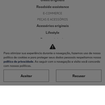
Roadside assistance
E-COMMERCE
PEÇAS E ACESSÓRIOS
Acessórios originais
Lifestyle
Pneus originais
Peças originais
CONTATO
Para otimizar sua experiência durante a navegação, fazemos uso de nossa
política de cookies e para proteger seus dados pessoais respeitamos nossa
Fale conosco
política de privacidade
. Ao seguir com a navegação e visita você concorda
com nossas políticas.
Nossa história
Trabalhe conosco
Aceitar
Recusar
Canal de denúncias
Política de privacidade
No trânsito, enxergar o outro salva vidas.