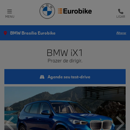
MENU
LIGAR
BMW Brasília Eurobike
Alterar
BMW
iX1
Prazer de dirigir.
Agende seu test-drive
Anterior
Próx