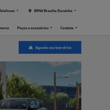
Telefones
BMW Brasília Eurobike
merce
Peças e acessórios
Contato
Agende seu test-drive