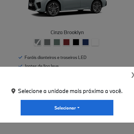
Cinza Brooklyn
Faróis dianteiros e traseiros LED
Jantes de liga leve
Funcionamento automático da porta da
bagageira
BMW Live Cockpit Plus com visor curvo BMW
Selecione a unidade mais próxima a você.
BMW Operating System 9 com navegação
Selecionar
+ Ver mais itens de série