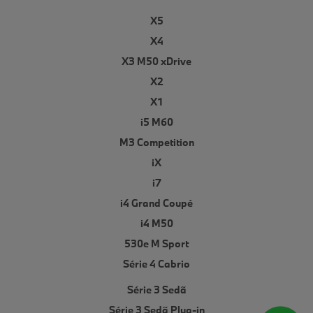
X5
X4
X3 M50 xDrive
X2
X1
i5 M60
M3 Competition
iX
i7
i4 Grand Coupé
i4 M50
530e M Sport
Série 4 Cabrio
Série 3 Sedã
Série 3 Sedã Plug-in