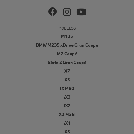
MODELOS
M135
BMW M235 xDrive Gran Coupe
M2 Coupé
Série 2 Gran Coupé
X7
X3
iX M60
iX3
iX2
X2 M35i
iX1
X6