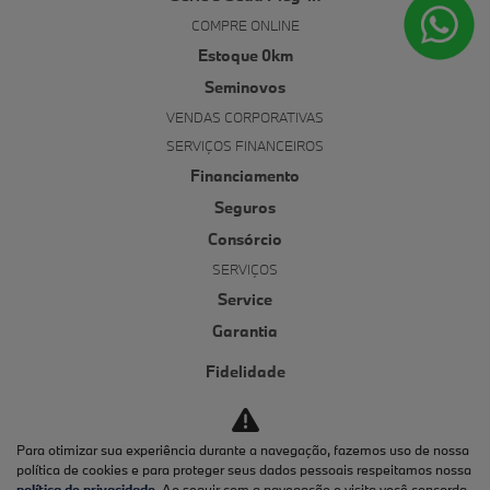
COMPRE ONLINE
Estoque 0km
Seminovos
VENDAS CORPORATIVAS
SERVIÇOS FINANCEIROS
Financiamento
Seguros
Consórcio
SERVIÇOS
Service
Garantia
Fidelidade
Funilaria e pintura
Service inclusive
Para otimizar sua experiência durante a navegação, fazemos uso de nossa
Óleos originais
política de cookies e para proteger seus dados pessoais respeitamos nossa
política de privacidade
. Ao seguir com a navegação e visita você concorda