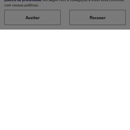
Roadside assistance
com nossas políticas.
E-COMMERCE
Aceitar
Recusar
PEÇAS E ACESSÓRIOS
Acessórios originais
Lifestyle
Pneus originais
Peças originais
CONTATO
Fale conosco
Nossa história
Trabalhe conosco
Canal de denúncias
Política de privacidade
No trânsito, enxergar o outro salva vidas.