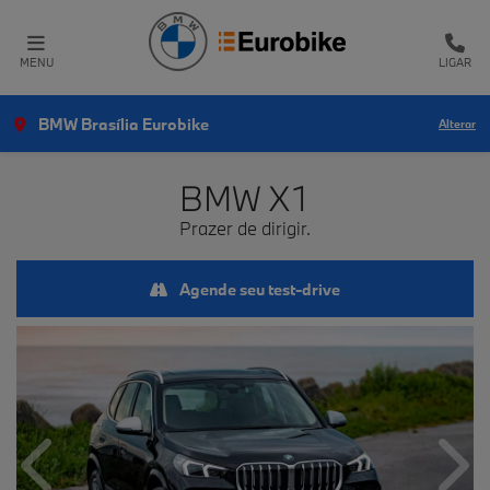
MENU
LIGAR
BMW Brasília Eurobike
Alterar
BMW
X1
Prazer de dirigir.
Agende seu test-drive
Anterior
Próx