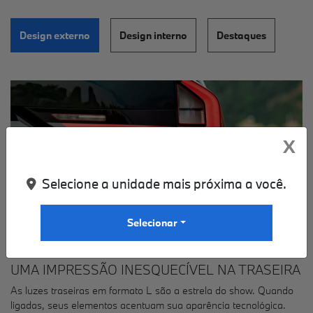
Design externo
Design interno
Destaques
X
Selecione a unidade mais próxima a você.
Selecionar
UMA IMPRESSÃO INESQUECÍVEL NA TRASEIRA
As luzes traseiras em formato L são a estrela do show. Quando
ligadas, seus elementos acentuam sua aparência tecnológica.