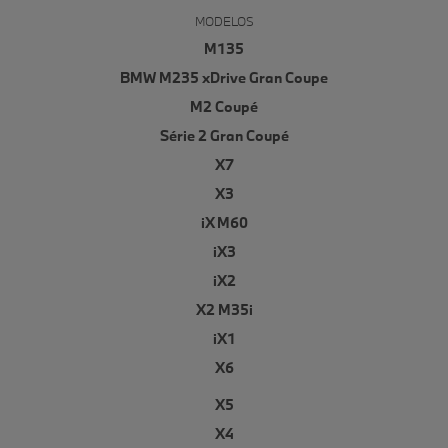
MODELOS
M135
BMW M235 xDrive Gran Coupe
M2 Coupé
Série 2 Gran Coupé
X7
X3
iX M60
iX3
iX2
X2 M35i
iX1
X6
X5
X4