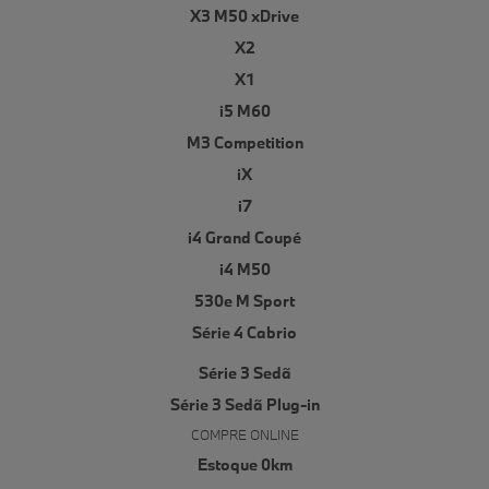
X3 M50 xDrive
X2
X1
i5 M60
M3 Competition
iX
i7
i4 Grand Coupé
i4 M50
530e M Sport
Série 4 Cabrio
Série 3 Sedã
Série 3 Sedã Plug-in
COMPRE ONLINE
Estoque 0km