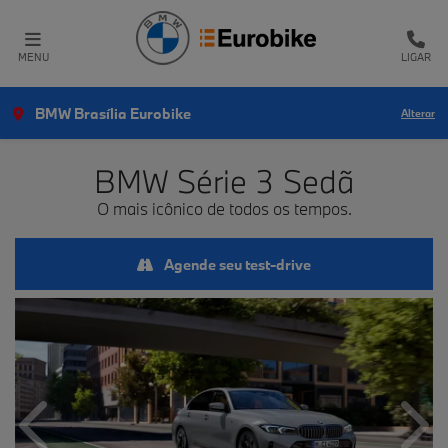
MENU
LIGAR
BMW Brasília Eurobike
Alterar
BMW
Série 3 Sedã
O mais icônico de todos os tempos.
Agende seu test-drive
Anterior
Próx