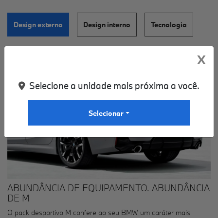
Design externo
Design interno
Tecnologia
X
Selecione a unidade mais próxima a você.
Selecionar
ABUNDÂNCIA DE EQUIPAMENTO. ABUNDÂNCIA
DE M
O pack desportivo M confere ao seu BMW um caráter mais