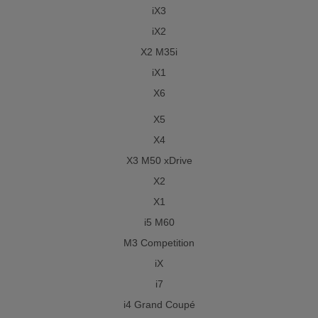
iX3
iX2
X2 M35i
iX1
X6
X5
X4
X3 M50 xDrive
X2
X1
i5 M60
M3 Competition
iX
i7
i4 Grand Coupé