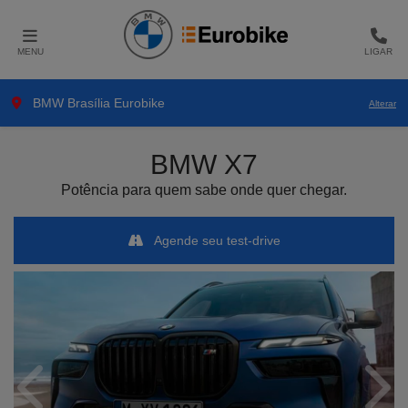
MENU
LIGAR
BMW Brasília Eurobike
Alterar
BMW
X7
Potência para quem sabe onde quer chegar.
Agende seu test-drive
Anterior
Próx