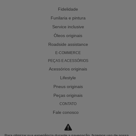
Fidelidade
Funilaria e pintura
Service inclusive
Óleos originais
Roadside assistance
E-COMMERCE
PEÇAS E ACESSÓRIOS
Acessórios originais
Lifestyle
Pneus originais
Peças originais
CONTATO
Fale conosco
Nossa história
Trabalhe conosco
Para otimizar sua experiência durante a navegação, fazemos uso de nossa